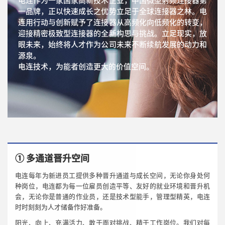
电连作为一家国家高新技术企业，中国微型射频连接器第
一品牌，正以快速成长之优势立足于全球连接器之林。电
连用行动与创新赋予了连接器从高频化向低频化的转变，
迎接精密极致型连接器的全新构思与挑战。立足现实，放
眼未来，始终将人才作为公司未来不断续航发展的动力和
源泉。
电连技术，为能者创造更大的价值空间。
① 多通道晋升空间
电连每年为新进员工提供多种晋升通道与成长空间，无论你身处何
种岗位，电连都为每一位雇员创造平等、友好的就业环境和晋升机
会，无论你是普通的作业员，还是技术型能手，管理型精英，电连
时时刻刻为人才储备作好准备。
阳光、向上、充满活力、敢于面对挑战、精于工作岗位。我们对每