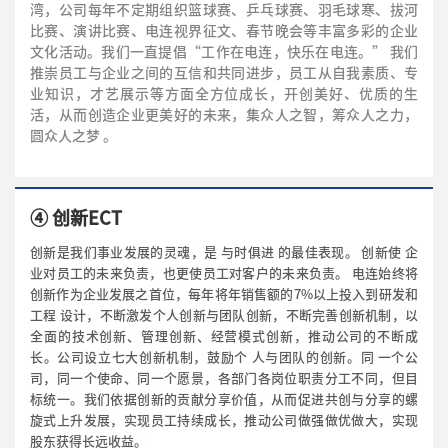
湾，公司每年不定期组织篮球赛、乒乓球赛、羽毛球寒、拔河
比赛、演讲比赛、电连视界征文、春节晚会等丰富多彩的企业
文化活动。我们一直提倡“工作在电连，快乐在电连。” 我们
推崇员工与企业之间的互信和共同进步，员工从自我素质、专
业知识，才艺展示等方面全方位成长，开创美好、优质的生
活，从而创造企业更美好的未来，集众人之智，筹众人之力，
圆众人之梦 。
④ 创新ECT
创新是我们事业发展的灵魂，是
与时俱进
的最佳表现。
创新使
企
业对员工的未来负责，也更使员工对客户的未来负责。
电连始终将
创新作为企业发展之首位，每年将年销售额的7%以上投入到研发和
工程
设计，不断激发个人创新与团队创新，不断完善创新机制，以
全面的技术创新、管理创新、经营模式创新，推动公司的不断成
长。公司设立七大创新机制，鼓励个
人与团队的创新。同
一个公
司，同一个使命、同一个愿景，各部门各岗位职责分工不同，但目
标统一。我们依据创新的贡献分享价值，从而促进共创与分享的螺
旋式上升发展，实现员工持续成长，推动公司做强做优做大，实现
股东获得长远收益。